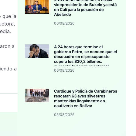
vicepresidente de Bukele ya está
en Cali para la posesión de
Abelardo
o que la
uctora,
06/08/2026
edia.
taron a
A 24 horas que termine el
gobierno Petro, se conoce que el
descuadre en el presupuesto
supera los $30,2 billones:
aumentó la deuda mientras la
ciendo a
06/08/2026
inversión se estanca
Cardique y Policía de Carabineros
rescatan 63 aves silvestres
mantenidas ilegalmente en
cautiverio en Bolívar
05/08/2026