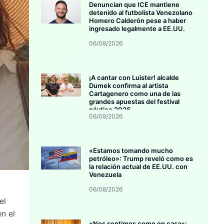
Denuncian que ICE mantiene
detenido al futbolista Venezolano
Homero Calderón pese a haber
ingresado legalmente a EE.UU.
06/08/2026
¡A cantar con Luister! alcalde
Dumek confirma al artista
Cartagenero como una de las
grandes apuestas del festival
náutico 2026
06/08/2026
«Estamos tomando mucho
petróleo»: Trump reveló como es
la relación actual de EE.UU. con
Venezuela
06/08/2026
el
n el
«Nos sentimos como en casa»: