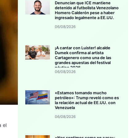
Denuncian que ICE mantiene
detenido al futbolista Venezolano
Homero Calderón pese a haber
ingresado legalmente a EE.UU.
06/08/2026
¡A cantar con Luister! alcalde
Dumek confirma al artista
Cartagenero como una de las
grandes apuestas del festival
náutico 2026
06/08/2026
«Estamos tomando mucho
petróleo»: Trump reveló como es
la relación actual de EE.UU. con
Venezuela
06/08/2026
 el
«Nos sentimos como en casa»: