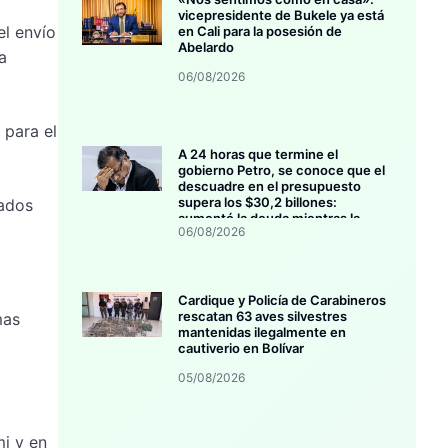
vicepresidente de Bukele ya está
el envío
en Cali para la posesión de
Abelardo
a
06/08/2026
 para el
A 24 horas que termine el
gobierno Petro, se conoce que el
descuadre en el presupuesto
supera los $30,2 billones:
tados
aumentó la deuda mientras la
06/08/2026
inversión se estanca
Cardique y Policía de Carabineros
rescatan 63 aves silvestres
mas
mantenidas ilegalmente en
cautiverio en Bolívar
05/08/2026
i y en