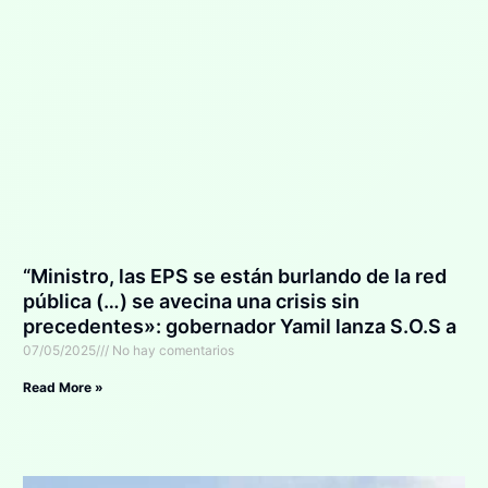
“Ministro, las EPS se están burlando de la red
pública (…) se avecina una crisis sin
precedentes»: gobernador Yamil lanza S.O.S a
MinSalud
07/05/2025
No hay comentarios
Read More »