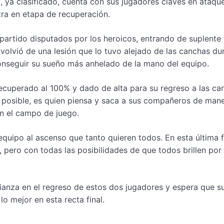
, ya clasificado, cuenta con sus jugadores claves en ataqu
tra en etapa de recuperación.
 partido disputados por los heroicos, entrando de suplente
volvió de una lesión que lo tuvo alejado de las canchas du
 conseguir su sueño más anhelado de la mano del equipo.
recuperado al 100% y dado de alta para su regreso a las ca
es posible, es quien piensa y saca a sus compañeros de man
en el campo de juego.
equipo al ascenso que tanto quieren todos. En esta última f
 pero con todas las posibilidades de que todos brillen por 
ianza en el regreso de estos dos jugadores y espera que s
o mejor en esta recta final.