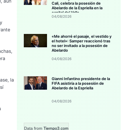
e, aun
Cali, celebra la posesión de
Abelardo de la Espriella en la
capital del Valle
04/08/2026
 y
rante
«Me ahorré el pasaje, el vestido y
el hotel»: Samper reaccionó tras
no ser invitado a la posesión de
Abelardo
nchas,
era
04/08/2026
Gianni Infantino presidente de la
ase, la
FIFA asistiría a la posesión de
sí
Abelardo de la Espriella
04/08/2026
u
Data from
Tiempo3.com