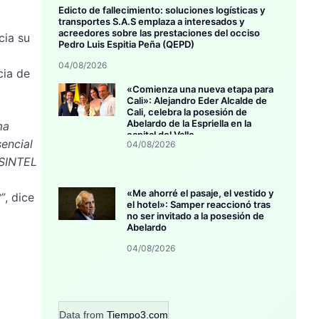
Edicto de fallecimiento: soluciones logísticas y
transportes S.A.S emplaza a interesados y
acreedores sobre las prestaciones del occiso
cia su
Pedro Luis Espitia Peña (QEPD)
04/08/2026
cia de
«Comienza una nueva etapa para
Cali»: Alejandro Eder Alcalde de
Cali, celebra la posesión de
Abelardo de la Espriella en la
ma
capital del Valle
encial
04/08/2026
ASINTEL
«Me ahorré el pasaje, el vestido y
”
, dice
el hotel»: Samper reaccionó tras
no ser invitado a la posesión de
Abelardo
04/08/2026
Data from
Tiempo3.com