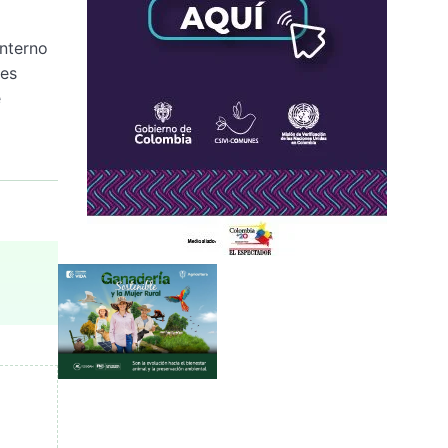
interno
tes
e