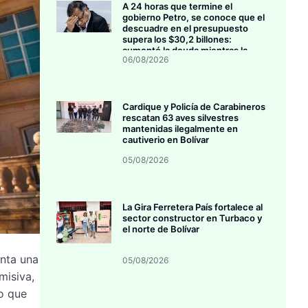
A 24 horas que termine el
gobierno Petro, se conoce que el
descuadre en el presupuesto
supera los $30,2 billones:
aumentó la deuda mientras la
06/08/2026
inversión se estanca
Cardique y Policía de Carabineros
rescatan 63 aves silvestres
mantenidas ilegalmente en
cautiverio en Bolívar
05/08/2026
La Gira Ferretera País fortalece al
sector constructor en Turbaco y
el norte de Bolívar
enta una
05/08/2026
misiva,
io que