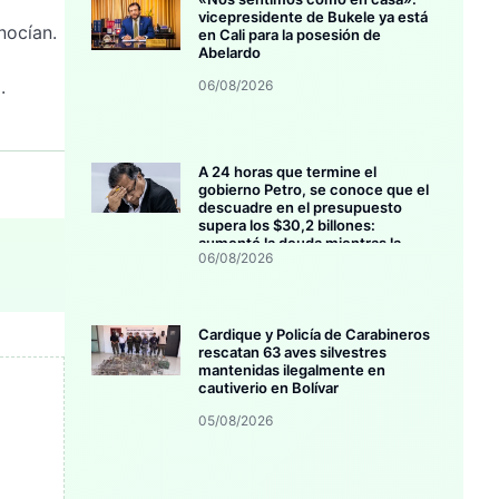
vicepresidente de Bukele ya está
nocían.
en Cali para la posesión de
Abelardo
.
06/08/2026
A 24 horas que termine el
gobierno Petro, se conoce que el
descuadre en el presupuesto
supera los $30,2 billones:
aumentó la deuda mientras la
06/08/2026
inversión se estanca
Cardique y Policía de Carabineros
rescatan 63 aves silvestres
mantenidas ilegalmente en
cautiverio en Bolívar
05/08/2026