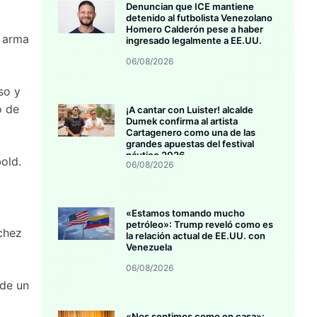
Denuncian que ICE mantiene
detenido al futbolista Venezolano
Homero Calderón pese a haber
l arma
ingresado legalmente a EE.UU.
06/08/2026
so y
o de
¡A cantar con Luister! alcalde
Dumek confirma al artista
Cartagenero como una de las
grandes apuestas del festival
náutico 2026
old.
06/08/2026
«Estamos tomando mucho
petróleo»: Trump reveló como es
chez
la relación actual de EE.UU. con
Venezuela
06/08/2026
 de un
«Nos sentimos como en casa»: