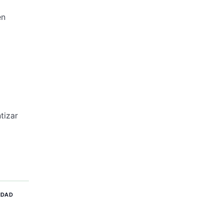
en
tizar
IDAD