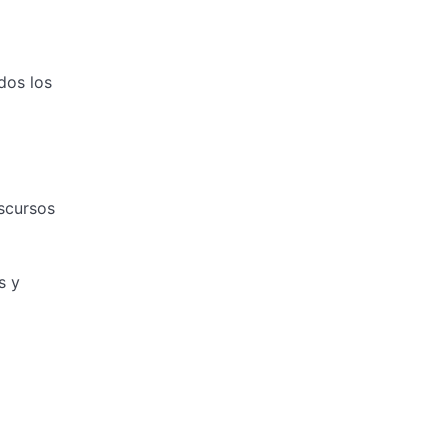
dos los
iscursos
s y