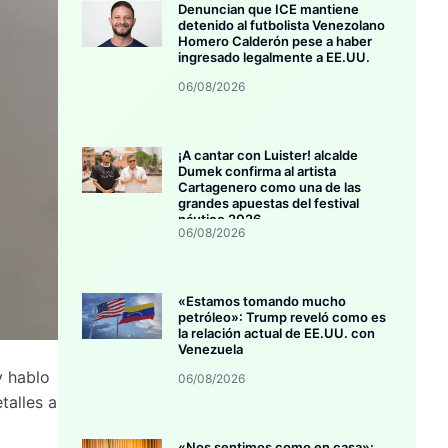
Denuncian que ICE mantiene
detenido al futbolista Venezolano
Homero Calderón pese a haber
ingresado legalmente a EE.UU.
06/08/2026
¡A cantar con Luister! alcalde
Dumek confirma al artista
Cartagenero como una de las
grandes apuestas del festival
náutico 2026
06/08/2026
«Estamos tomando mucho
petróleo»: Trump reveló como es
la relación actual de EE.UU. con
Venezuela
y hablo
06/08/2026
talles a
«Nos sentimos como en casa»: