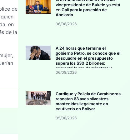
vicepresidente de Bukele ya está
plice de
en Cali para la posesión de
Abelardo
 quien
da, en
06/08/2026
és de la
A 24 horas que termine el
gobierno Petro, se conoce que el
mujer,
descuadre en el presupuesto
uerían
supera los $30,2 billones:
aumentó la deuda mientras la
06/08/2026
inversión se estanca
Cardique y Policía de Carabineros
rescatan 63 aves silvestres
mantenidas ilegalmente en
cautiverio en Bolívar
05/08/2026