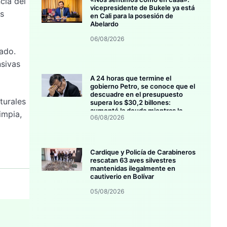
cia del
vicepresidente de Bukele ya está
as
en Cali para la posesión de
Abelardo
06/08/2026
ado.
nsivas
A 24 horas que termine el
gobierno Petro, se conoce que el
descuadre en el presupuesto
turales
supera los $30,2 billones:
aumentó la deuda mientras la
impia,
06/08/2026
inversión se estanca
Cardique y Policía de Carabineros
rescatan 63 aves silvestres
mantenidas ilegalmente en
cautiverio en Bolívar
05/08/2026