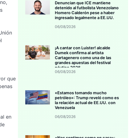
no,
Denuncian que ICE mantiene
detenido al futbolista Venezolano
es
Homero Calderón pese a haber
ingresado legalmente a EE.UU.
06/08/2026
 Unión
l
¡A cantar con Luister! alcalde
Dumek confirma al artista
Cartagenero como una de las
grandes apuestas del festival
náutico 2026
06/08/2026
yor que
apenas
«Estamos tomando mucho
petróleo»: Trump reveló como es
la relación actual de EE.UU. con
Venezuela
al en
06/08/2026
de
«Nos sentimos como en casa»: