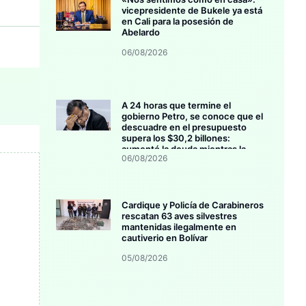
vicepresidente de Bukele ya está
en Cali para la posesión de
Abelardo
06/08/2026
A 24 horas que termine el
gobierno Petro, se conoce que el
descuadre en el presupuesto
supera los $30,2 billones:
aumentó la deuda mientras la
06/08/2026
inversión se estanca
Cardique y Policía de Carabineros
rescatan 63 aves silvestres
mantenidas ilegalmente en
cautiverio en Bolívar
05/08/2026