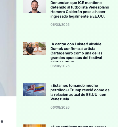
Denuncian que ICE mantiene
detenido al futbolista Venezolano
Homero Calderón pese a haber
ingresado legalmente a EE.UU.
06/08/2026
¡A cantar con Luister! alcalde
Dumek confirma al artista
Cartagenero como una de las
grandes apuestas del festival
náutico 2026
06/08/2026
«Estamos tomando mucho
petróleo»: Trump reveló como es
la relación actual de EE.UU. con
Venezuela
06/08/2026
de
«Nos sentimos como en casa»: