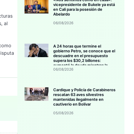
vicepresidente de Bukele ya está
en Cali para la posesión de
Abelardo
cturas
, al
06/08/2026
 como
A 24 horas que termine el
gobierno Petro, se conoce que el
disputa
descuadre en el presupuesto
supera los $30,2 billones:
aumentó la deuda mientras la
06/08/2026
inversión se estanca
Cardique y Policía de Carabineros
rescatan 63 aves silvestres
mantenidas ilegalmente en
cautiverio en Bolívar
05/08/2026