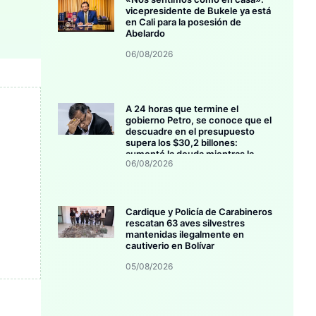
vicepresidente de Bukele ya está
en Cali para la posesión de
Abelardo
06/08/2026
A 24 horas que termine el
gobierno Petro, se conoce que el
descuadre en el presupuesto
supera los $30,2 billones:
aumentó la deuda mientras la
06/08/2026
inversión se estanca
Cardique y Policía de Carabineros
rescatan 63 aves silvestres
mantenidas ilegalmente en
cautiverio en Bolívar
05/08/2026