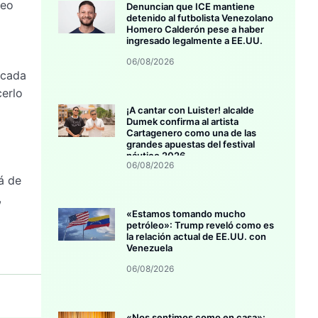
reo
Denuncian que ICE mantiene
detenido al futbolista Venezolano
Homero Calderón pese a haber
ingresado legalmente a EE.UU.
06/08/2026
 cada
cerlo
¡A cantar con Luister! alcalde
Dumek confirma al artista
Cartagenero como una de las
grandes apuestas del festival
náutico 2026
06/08/2026
lá de
,
«Estamos tomando mucho
petróleo»: Trump reveló como es
la relación actual de EE.UU. con
Venezuela
06/08/2026
«Nos sentimos como en casa»: