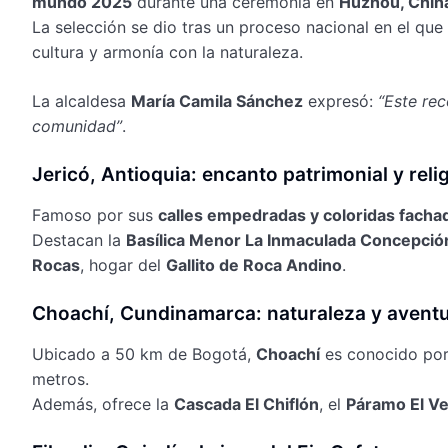
mundo 2025
durante una ceremonia en
Huzhou, Chin
La selección se dio tras un proceso nacional en el que 
cultura y armonía con la naturaleza.
La alcaldesa
María Camila Sánchez
expresó:
“Este rec
comunidad”
.
Jericó, Antioquia: encanto patrimonial y reli
Famoso por sus
calles empedradas y coloridas facha
Destacan la
Basílica Menor La Inmaculada Concepció
Rocas
, hogar del
Gallito de Roca Andino
.
Choachí, Cundinamarca: naturaleza y avent
Ubicado a 50 km de Bogotá,
Choachí
es conocido po
metros.
Además, ofrece la
Cascada El Chiflón
, el
Páramo El Ve