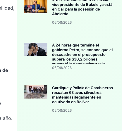
vicepresidente de Bukele ya está
ilidad,
en Cali para la posesión de
Abelardo
06/08/2026
A 24 horas que termine el
gobierno Petro, se conoce que el
descuadre en el presupuesto
supera los $30,2 billones:
aumentó la deuda mientras la
06/08/2026
inversión se estanca
n de
Cardique y Policía de Carabineros
rescatan 63 aves silvestres
mantenidas ilegalmente en
cautiverio en Bolívar
0
05/08/2026
a año.