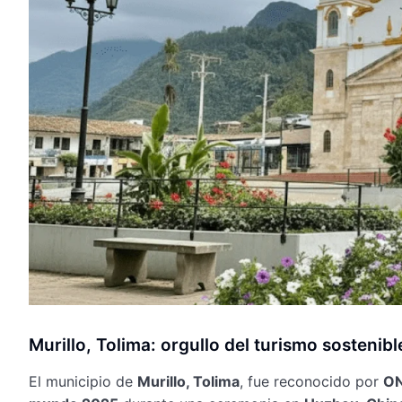
Murillo, Tolima: orgullo del turismo sostenibl
El municipio de
Murillo, Tolima
, fue reconocido por
ON