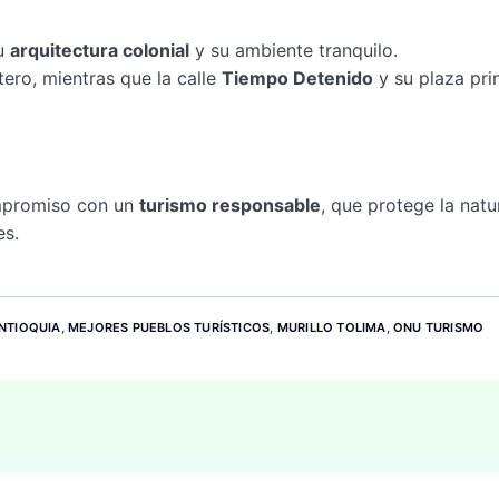
su
arquitectura colonial
y su ambiente tranquilo.
ero, mientras que la calle
Tiempo Detenido
y su plaza pri
ompromiso con un
turismo responsable
, que protege la natu
es.
ANTIOQUIA
,
MEJORES PUEBLOS TURÍSTICOS
,
MURILLO TOLIMA
,
ONU TURISMO