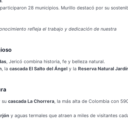
a
.
participaron 28 municipios. Murillo destacó por su sostenib
onocimiento refleja el trabajo y dedicación de nuestra
gioso
das
, Jericó combina historia, fe y belleza natural.
n
, la
cascada El Salto del Ángel
y la
Reserva Natural Jardí
ura
r su
cascada La Chorrera
, la más alta de Colombia con 59
rjón
y aguas termales que atraen a miles de visitantes cad