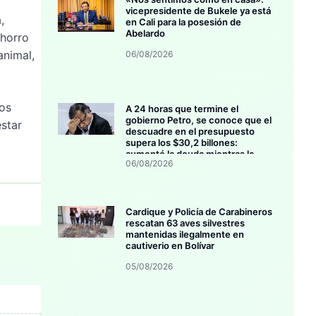
vicepresidente de Bukele ya está
,
en Cali para la posesión de
Abelardo
ahorro
animal,
06/08/2026
los
A 24 horas que termine el
gobierno Petro, se conoce que el
estar
descuadre en el presupuesto
supera los $30,2 billones:
aumentó la deuda mientras la
06/08/2026
inversión se estanca
Cardique y Policía de Carabineros
rescatan 63 aves silvestres
mantenidas ilegalmente en
cautiverio en Bolívar
05/08/2026