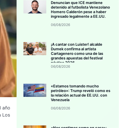
Denuncian que ICE mantiene
detenido al futbolista Venezolano
Homero Calderón pese a haber
ingresado legalmente a EE.UU.
06/08/2026
¡A cantar con Luister! alcalde
Dumek confirma al artista
Cartagenero como una de las
grandes apuestas del festival
náutico 2026
06/08/2026
«Estamos tomando mucho
petróleo»: Trump reveló como es
la relación actual de EE.UU. con
Venezuela
l año
06/08/2026
a Los
«Nos sentimos como en casa»: