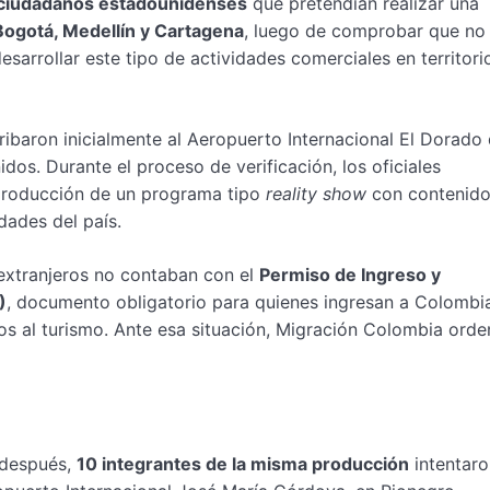
 ciudadanos estadounidenses
que pretendían realizar una
Bogotá, Medellín y Cartagena
, luego de comprobar que no
sarrollar este tipo de actividades comerciales en territori
rribaron inicialmente al Aeropuerto Internacional El Dorado
os. Durante el proceso de verificación, los oficiales
 producción de un programa tipo
reality show
con contenido
udades del país.
 extranjeros no contaban con el
Permiso de Ingreso y
)
, documento obligatorio para quienes ingresan a Colombi
ntos al turismo. Ante esa situación, Migración Colombia ord
 después,
10 integrantes de la misma producción
intentaro