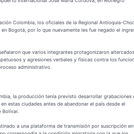
ropuerto Internacional José María Córdova, en Rionegro
ación Colombia, los oficiales de la Regional Antioquia-Cho
 en Bogotá, por lo que nuevamente les fue negado el ingre
eñalaron que varios integrantes protagonizaron altercados
etuosos y agresiones verbales y físicas contra los funcion
proceso administrativo.
bia, la producción tenía previsto desarrollar grabaciones 
en estas ciudades antes de abandonar el país desde el
e Bolívar.
stinado a una plataforma de transmisión por suscripción e
 no correspondía a la condición migratoria con la que los