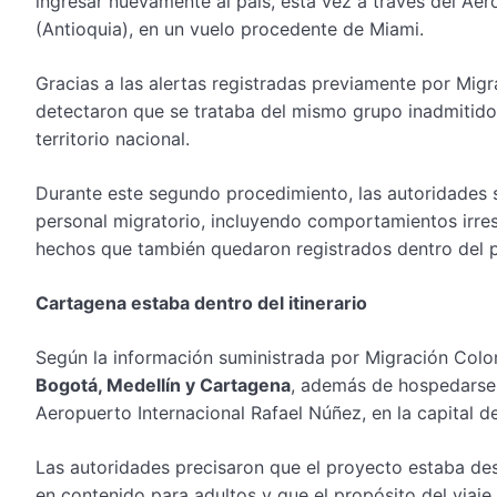
ingresar nuevamente al país, esta vez a través del Ae
(Antioquia), en un vuelo procedente de Miami.
Gracias a las alertas registradas previamente por Migr
detectaron que se trataba del mismo grupo inadmitido
territorio nacional.
Durante este segundo procedimiento, las autoridades s
personal migratorio, incluyendo comportamientos irresp
hechos que también quedaron registrados dentro del 
Cartagena estaba dentro del itinerario
Según la información suministrada por Migración Colom
Bogotá, Medellín y Cartagena
, además de hospedarse 
Aeropuerto Internacional Rafael Núñez, en la capital d
Las autoridades precisaron que el proyecto estaba de
en contenido para adultos y que el propósito del viaje