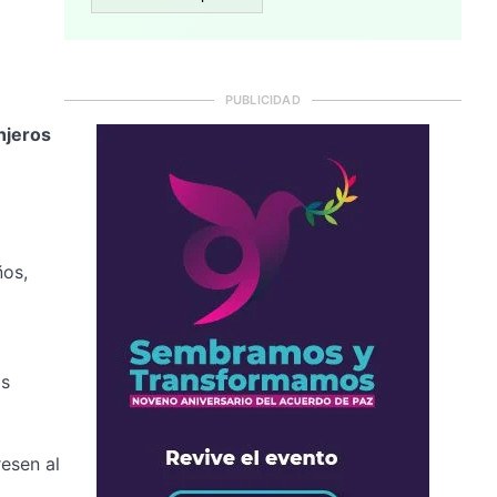
PUBLICIDAD
njeros
ños,
as
resen al