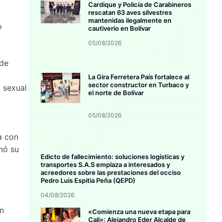
Cardique y Policía de Carabineros
rescatan 63 aves silvestres
mantenidas ilegalmente en
o
cautiverio en Bolívar
05/08/2026
 de
La Gira Ferretera País fortalece al
sector constructor en Turbaco y
 sexual
el norte de Bolívar
05/08/2026
a con
enó su
Edicto de fallecimiento: soluciones logísticas y
transportes S.A.S emplaza a interesados y
acreedores sobre las prestaciones del occiso
Pedro Luis Espitia Peña (QEPD)
04/08/2026
n
«Comienza una nueva etapa para
Cali»: Alejandro Eder Alcalde de