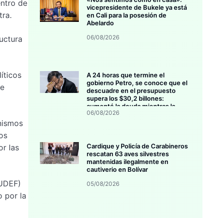
entro de
vicepresidente de Bukele ya está
tra.
en Cali para la posesión de
Abelardo
06/08/2026
ructura
íticos
A 24 horas que termine el
gobierno Petro, se conoce que el
ue
descuadre en el presupuesto
supera los $30,2 billones:
aumentó la deuda mientras la
06/08/2026
inversión se estanca
nismos
os
Cardique y Policía de Carabineros
r las
rescatan 63 aves silvestres
mantenidas ilegalmente en
cautiverio en Bolívar
(UDEF)
05/08/2026
o por la