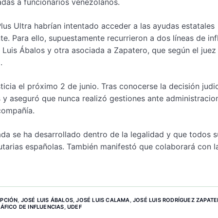
adas a funcionarios venezolanos.
lus Ultra habrían intentado acceder a las ayudas estatales
e. Para ello, supuestamente recurrieron a dos líneas de inf
 Luis Ábalos y otra asociada a Zapatero, que según el juez
.
cia el próximo 2 de junio. Tras conocerse la decisión judic
y aseguró que nunca realizó gestiones ante administracio
 compañía.
ada se ha desarrollado dentro de la legalidad y que todos s
butarias españolas. También manifestó que colaborará con l
UPCIÓN
,
JOSÉ LUIS ÁBALOS
,
JOSÉ LUIS CALAMA
,
JOSÉ LUIS RODRÍGUEZ ZAPAT
ÁFICO DE INFLUENCIAS
,
UDEF