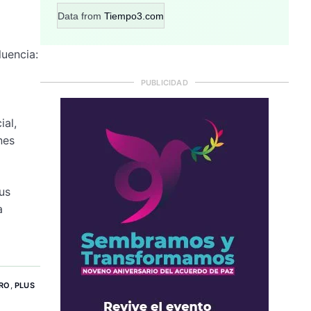
Data from
Tiempo3.com
luencia:
PUBLICIDAD
ial,
nes
us
a
ERO
,
PLUS