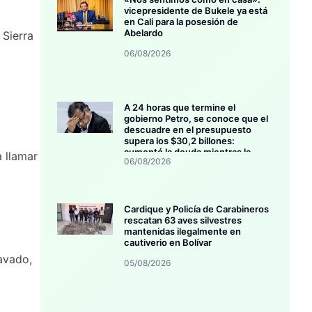
vicepresidente de Bukele ya está
en Cali para la posesión de
Abelardo
 Sierra
06/08/2026
A 24 horas que termine el
gobierno Petro, se conoce que el
descuadre en el presupuesto
supera los $30,2 billones:
aumentó la deuda mientras la
 llamar
06/08/2026
inversión se estanca
Cardique y Policía de Carabineros
rescatan 63 aves silvestres
mantenidas ilegalmente en
cautiverio en Bolívar
ravado,
05/08/2026