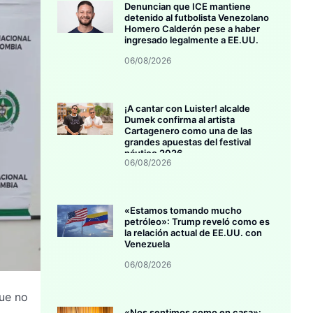
Denuncian que ICE mantiene
detenido al futbolista Venezolano
Homero Calderón pese a haber
ingresado legalmente a EE.UU.
06/08/2026
¡A cantar con Luister! alcalde
Dumek confirma al artista
Cartagenero como una de las
grandes apuestas del festival
náutico 2026
06/08/2026
«Estamos tomando mucho
petróleo»: Trump reveló como es
la relación actual de EE.UU. con
Venezuela
06/08/2026
ue no
«Nos sentimos como en casa»: