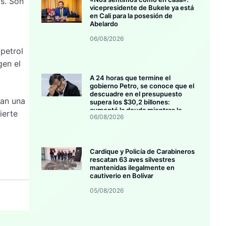
ís. Son
vicepresidente de Bukele ya está
en Cali para la posesión de
Abelardo
06/08/2026
petrol
gen el
A 24 horas que termine el
gobierno Petro, se conoce que el
descuadre en el presupuesto
jan una
supera los $30,2 billones:
aumentó la deuda mientras la
ierte
06/08/2026
inversión se estanca
Cardique y Policía de Carabineros
rescatan 63 aves silvestres
mantenidas ilegalmente en
cautiverio en Bolívar
05/08/2026