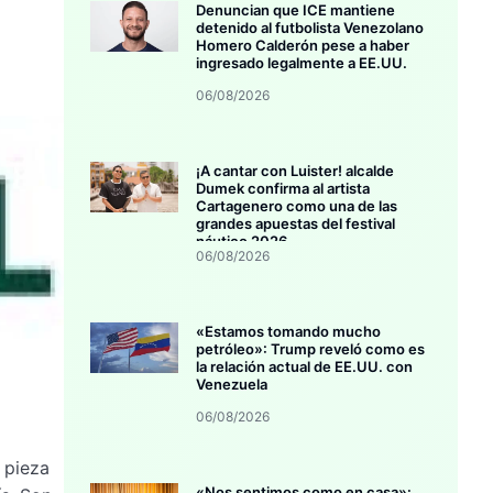
Denuncian que ICE mantiene
detenido al futbolista Venezolano
Homero Calderón pese a haber
ingresado legalmente a EE.UU.
06/08/2026
¡A cantar con Luister! alcalde
Dumek confirma al artista
Cartagenero como una de las
grandes apuestas del festival
náutico 2026
06/08/2026
«Estamos tomando mucho
petróleo»: Trump reveló como es
la relación actual de EE.UU. con
Venezuela
06/08/2026
 pieza
«Nos sentimos como en casa»: