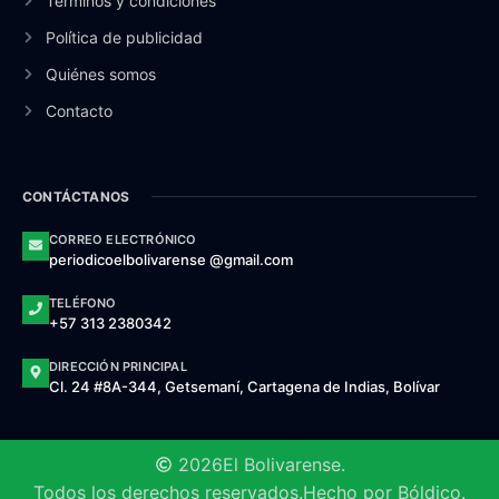
Términos y condiciones
Política de publicidad
Quiénes somos
Contacto
CONTÁCTANOS
CORREO ELECTRÓNICO
periodicoelbolivarense @gmail.com
TELÉFONO
+57 313 2380342
DIRECCIÓN PRINCIPAL
Cl. 24 #8A-344, Getsemaní, Cartagena de Indias, Bolívar
2026
El Bolivarense.
Todos los derechos reservados.
Hecho por Bóldico.