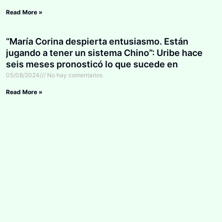
Read More »
“María Corina despierta entusiasmo. Están
jugando a tener un sistema Chino”: Uribe hace
seis meses pronosticó lo que sucede en
Venezuela
05/08/2024
No hay comentarios
Read More »