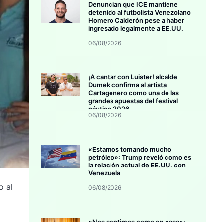
Denuncian que ICE mantiene
detenido al futbolista Venezolano
Homero Calderón pese a haber
ingresado legalmente a EE.UU.
06/08/2026
¡A cantar con Luister! alcalde
Dumek confirma al artista
Cartagenero como una de las
grandes apuestas del festival
náutico 2026
06/08/2026
«Estamos tomando mucho
petróleo»: Trump reveló como es
la relación actual de EE.UU. con
Venezuela
o al
06/08/2026
«Nos sentimos como en casa»: