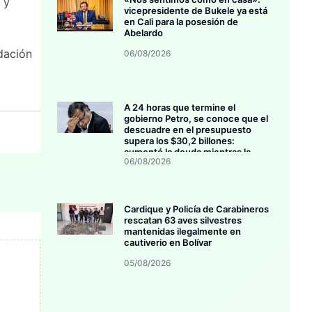
 y
vicepresidente de Bukele ya está
en Cali para la posesión de
Abelardo
dación
06/08/2026
A 24 horas que termine el
gobierno Petro, se conoce que el
descuadre en el presupuesto
supera los $30,2 billones:
aumentó la deuda mientras la
06/08/2026
inversión se estanca
Cardique y Policía de Carabineros
rescatan 63 aves silvestres
mantenidas ilegalmente en
cautiverio en Bolívar
05/08/2026