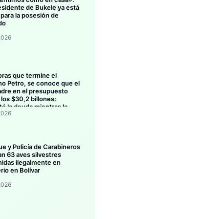
esidente de Bukele ya está
 para la posesión de
do
2026
oras que termine el
no Petro, se conoce que el
dre en el presupuesto
los $30,2 billones:
ó la deuda mientras la
2026
ión se estanca
ue y Policía de Carabineros
an 63 aves silvestres
idas ilegalmente en
rio en Bolívar
2026