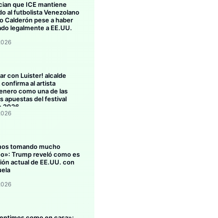
ian que ICE mantiene
do al futbolista Venezolano
 Calderón pese a haber
ado legalmente a EE.UU.
2026
ar con Luister! alcalde
confirma al artista
enero como una de las
s apuestas del festival
o 2026
2026
mos tomando mucho
eo»: Trump reveló como es
ción actual de EE.UU. con
ela
2026
entimos como en casa»: