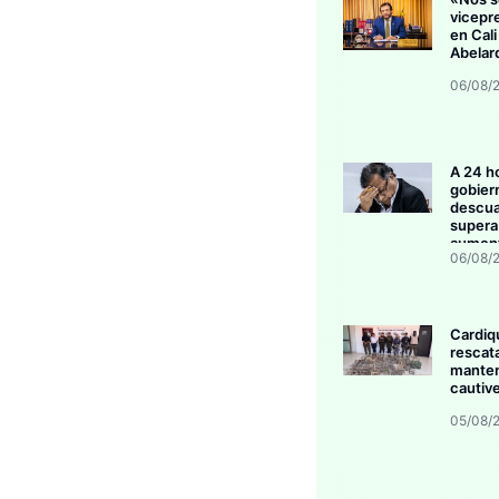
vicepr
en Cali
Abelar
06/08/
A 24 h
gobier
descua
supera 
aument
06/08/
invers
Cardiq
rescat
manten
cautive
05/08/