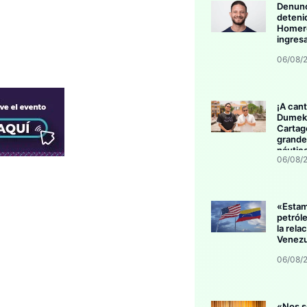
Denunc
deteni
Homero
ingres
06/08/
¡A cant
Dumek 
Cartag
grande
náutic
06/08/
«Esta
petról
la rela
Venezu
06/08/
«Nos s