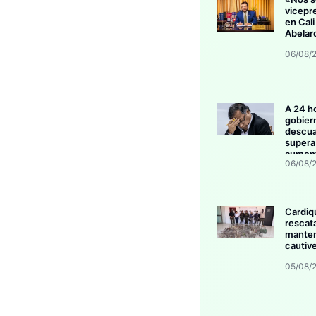
vicepr
en Cali
Abelar
06/08/
A 24 h
gobier
descua
supera 
aument
06/08/
invers
Cardiq
rescat
manten
cautive
05/08/