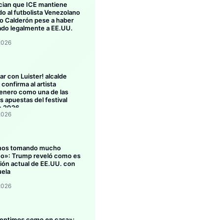
ian que ICE mantiene
do al futbolista Venezolano
 Calderón pese a haber
ado legalmente a EE.UU.
2026
ar con Luister! alcalde
confirma al artista
enero como una de las
s apuestas del festival
o 2026
2026
mos tomando mucho
eo»: Trump reveló como es
ción actual de EE.UU. con
ela
2026
entimos como en casa»: