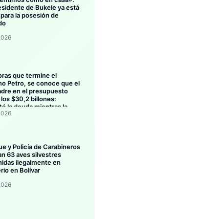
esidente de Bukele ya está
 para la posesión de
do
2026
oras que termine el
no Petro, se conoce que el
dre en el presupuesto
los $30,2 billones:
ó la deuda mientras la
2026
ión se estanca
ue y Policía de Carabineros
an 63 aves silvestres
idas ilegalmente en
rio en Bolívar
2026