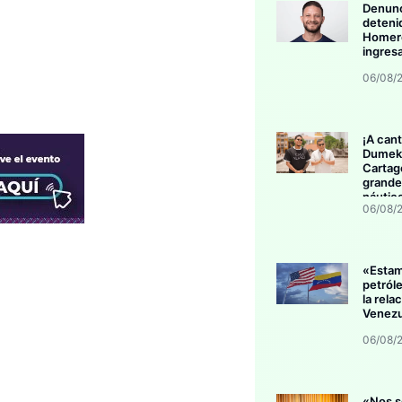
Denunc
deteni
Homero
ingres
06/08/
¡A cant
Dumek 
Cartag
grande
náutic
06/08/
«Esta
petról
la rela
Venezu
06/08/
«Nos s