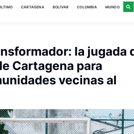
ÚLTIMO
CARTAGENA
BOLÍVAR
COLOMBIA
MUNDO
ansformador: la jugada 
de Cartagena para
unidades vecinas al