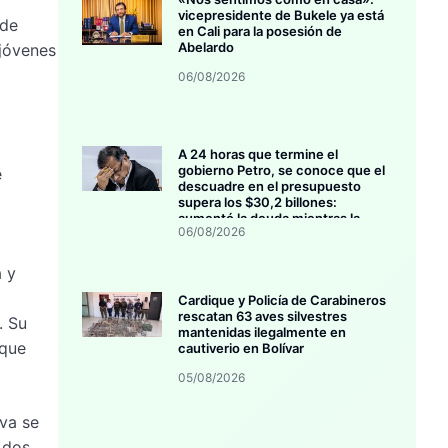
vicepresidente de Bukele ya está
 de
en Cali para la posesión de
Abelardo
 jóvenes
06/08/2026
A 24 horas que termine el
gobierno Petro, se conoce que el
e
descuadre en el presupuesto
supera los $30,2 billones:
aumentó la deuda mientras la
06/08/2026
inversión se estanca
 y
Cardique y Policía de Carabineros
rescatan 63 aves silvestres
. Su
mantenidas ilegalmente en
 que
cautiverio en Bolívar
05/08/2026
va se
 dos