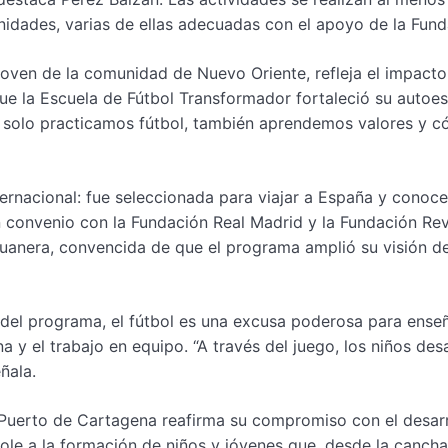
idades, varias de ellas adecuadas con el apoyo de la Fund
joven de la comunidad de Nuevo Oriente, refleja el impacto
ue la Escuela de Fútbol Transformador fortaleció su autoes
no solo practicamos fútbol, también aprendemos valores y 
ternacional: fue seleccionada para viajar a España y conoce
n convenio con la Fundación Real Madrid y la Fundación Rev
aduanera, convencida de que el programa amplió su visión d
 del programa, el fútbol es una excusa poderosa para ense
na y el trabajo en equipo. “A través del juego, los niños des
ñala.
 Puerto de Cartagena reafirma su compromiso con el desarr
ole a la formación de niños y jóvenes que, desde la cancha