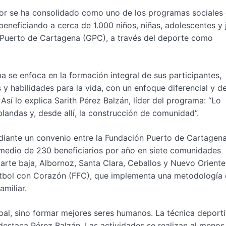
dor se ha consolidado como uno de los programas sociales
eneficiando a cerca de 1.000 niños, niñas, adolescentes y
 Puerto de Cartagena (GPC), a través del deporte como
ma se enfoca en la formación integral de sus participantes,
y habilidades para la vida, con un enfoque diferencial y d
sí lo explica Sarith Pérez Balzán, líder del programa: “Lo
landas y, desde allí, la construcción de comunidad”.
iante un convenio entre la Fundación Puerto de Cartagena
omedio de 230 beneficiarios por año en siete comunidades
arte baja, Albornoz, Santa Clara, Ceballos y Nuevo Oriente
Fútbol con Corazón (FFC), que implementa una metodología
amiliar.
pal, sino formar mejores seres humanos. La técnica deporti
destaca Pérez Balzán. Las actividades se realizan al menos