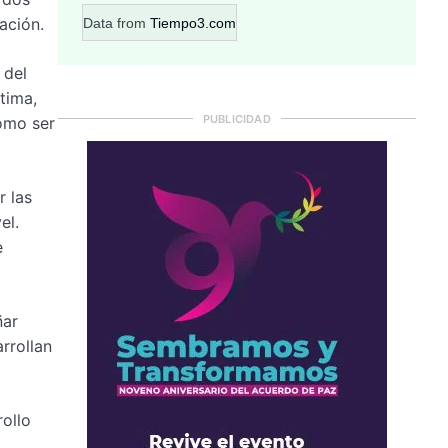
ación.
Data from
Tiempo3.com
 del
tima,
PUBLICIDAD
cómo ser
r las
el.
e
ñar
arrollan
ollo
,