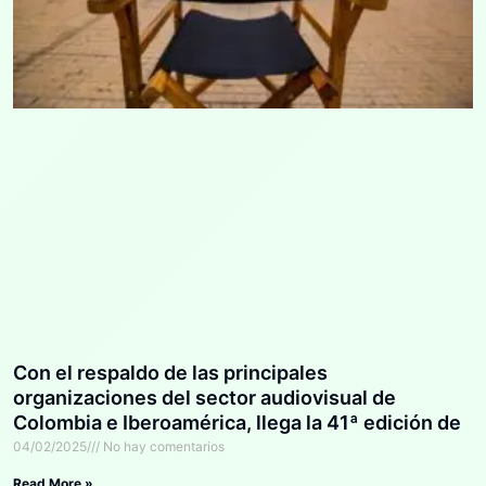
Con el respaldo de las principales
organizaciones del sector audiovisual de
Colombia e Iberoamérica, llega la 41ª edición de
los Premios IndiaCatalina con grandes
04/02/2025
No hay comentarios
novedades
Read More »