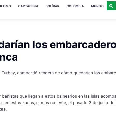
ÚLTIMO
CARTAGENA
BOLÍVAR
COLOMBIA
MUNDO
darían los embarcader
anca
ek Turbay, compartió renders de cómo quedarían los embar
y bañistas que llegan a estos balnearios en las islas acom
s en estas zonas, el más reciente, el pasado 2 de junio del
tes
.