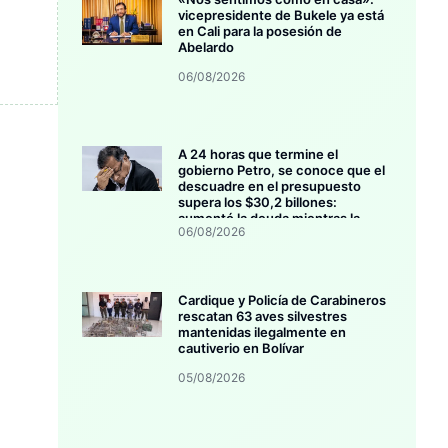
vicepresidente de Bukele ya está
en Cali para la posesión de
Abelardo
06/08/2026
A 24 horas que termine el
gobierno Petro, se conoce que el
descuadre en el presupuesto
supera los $30,2 billones:
aumentó la deuda mientras la
06/08/2026
inversión se estanca
Cardique y Policía de Carabineros
rescatan 63 aves silvestres
mantenidas ilegalmente en
cautiverio en Bolívar
05/08/2026