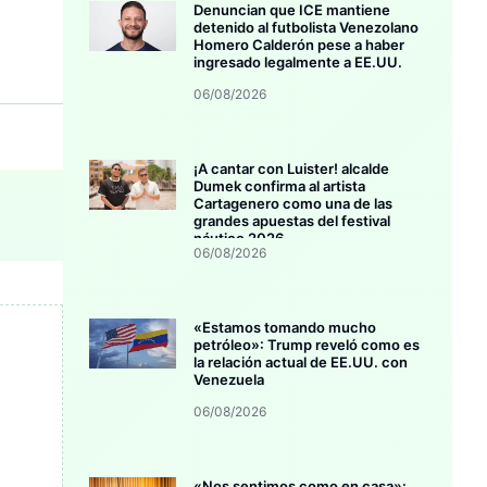
Denuncian que ICE mantiene
detenido al futbolista Venezolano
Homero Calderón pese a haber
ingresado legalmente a EE.UU.
06/08/2026
¡A cantar con Luister! alcalde
Dumek confirma al artista
Cartagenero como una de las
grandes apuestas del festival
náutico 2026
06/08/2026
«Estamos tomando mucho
petróleo»: Trump reveló como es
la relación actual de EE.UU. con
Venezuela
06/08/2026
«Nos sentimos como en casa»: