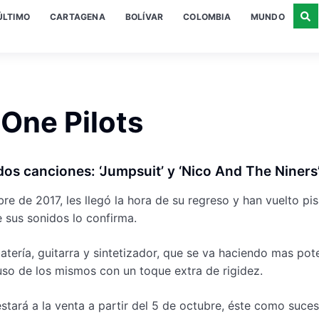
ÚLTIMO
CARTAGENA
BOLÍVAR
COLOMBIA
MUNDO
 One Pilots
dos canciones: ‘Jumpsuit’ y ‘Nico And The Niners
 de 2017, les llegó la hora de su regreso y han vuelto pi
e sus sonidos lo confirma.
tería, guitarra y sintetizador, que se va haciendo mas pot
 uso de los mismos con un toque extra de rigidez.
tará a la venta a partir del 5 de octubre, éste como suce