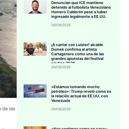
Denuncian que ICE mantiene
detenido al futbolista Venezolano
Homero Calderón pese a haber
ingresado legalmente a EE.UU.
06/08/2026
¡A cantar con Luister! alcalde
Dumek confirma al artista
Cartagenero como una de las
grandes apuestas del festival
náutico 2026
06/08/2026
«Estamos tomando mucho
petróleo»: Trump reveló como es
la relación actual de EE.UU. con
Venezuela
 de las
06/08/2026
«Nos sentimos como en casa»: