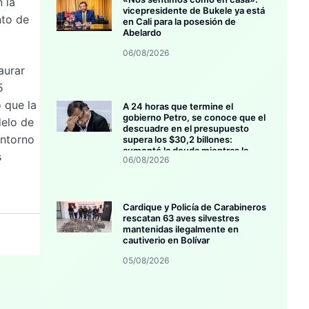
 la
vicepresidente de Bukele ya está
nto de
en Cali para la posesión de
Abelardo
06/08/2026
aurar
5
 que la
A 24 horas que termine el
gobierno Petro, se conoce que el
delo de
descuadre en el presupuesto
entorno
supera los $30,2 billones:
aumentó la deuda mientras la
s
06/08/2026
inversión se estanca
Cardique y Policía de Carabineros
rescatan 63 aves silvestres
mantenidas ilegalmente en
cautiverio en Bolívar
05/08/2026