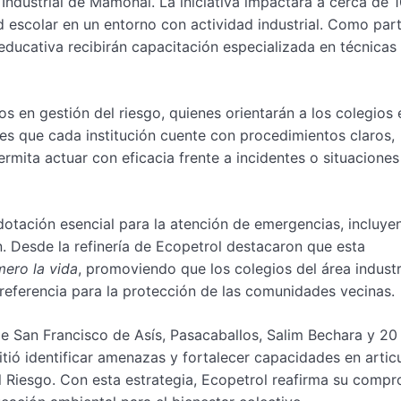
 Industrial de Mamonal. La iniciativa impactará a cerca de 
d escolar en un entorno con actividad industrial. Como part
ucativa recibirán capacitación especializada en técnicas
en gestión del riesgo, quienes orientarán a los colegios 
 es que cada institución cuente con procedimientos claros,
rmita actuar con eficacia frente a incidentes o situaciones
 dotación esencial para la atención de emergencias, incluy
ón. Desde la refinería de Ecopetrol destacaron que esta
mero la vida
, promoviendo que los colegios del área industr
eferencia para la protección de las comunidades vecinas.
de San Francisco de Asís, Pasacaballos, Salim Bechara y 20
itió identificar amenazas y fortalecer capacidades en artic
l Riesgo. Con esta estrategia, Ecopetrol reafirma su comp