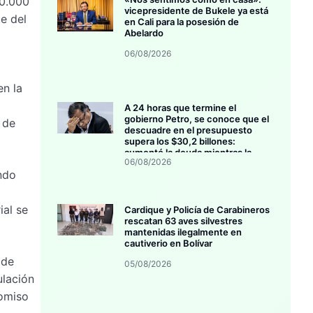
10.000
vicepresidente de Bukele ya está
e del
en Cali para la posesión de
Abelardo
06/08/2026
en la
A 24 horas que termine el
gobierno Petro, se conoce que el
 de
descuadre en el presupuesto
supera los $30,2 billones:
aumentó la deuda mientras la
06/08/2026
inversión se estanca
endo
ial se
Cardique y Policía de Carabineros
rescatan 63 aves silvestres
mantenidas ilegalmente en
cautiverio en Bolívar
 de
05/08/2026
ulación
romiso