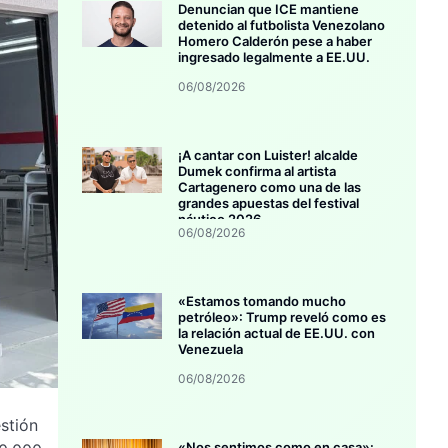
Denuncian que ICE mantiene
detenido al futbolista Venezolano
Homero Calderón pese a haber
ingresado legalmente a EE.UU.
06/08/2026
¡A cantar con Luister! alcalde
Dumek confirma al artista
Cartagenero como una de las
grandes apuestas del festival
náutico 2026
06/08/2026
«Estamos tomando mucho
petróleo»: Trump reveló como es
la relación actual de EE.UU. con
Venezuela
06/08/2026
stión
«Nos sentimos como en casa»: