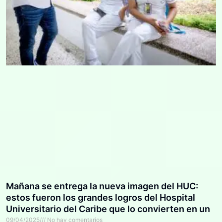
Mañana se entrega la nueva imagen del HUC:
estos fueron los grandes logros del Hospital
Universitario del Caribe que lo convierten en un
referente regional
09/04/2025
No hay comentarios