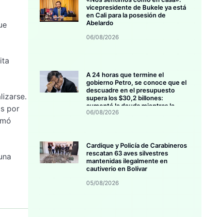
vicepresidente de Bukele ya está
en Cali para la posesión de
Abelardo
ue
06/08/2026
ita
A 24 horas que termine el
gobierno Petro, se conoce que el
descuadre en el presupuesto
izarse.
supera los $30,2 billones:
aumentó la deuda mientras la
os por
06/08/2026
inversión se estanca
rmó
Cardique y Policía de Carabineros
rescatan 63 aves silvestres
una
mantenidas ilegalmente en
cautiverio en Bolívar
05/08/2026