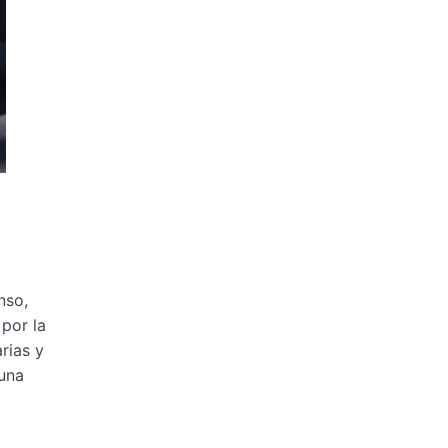
nso,
 por la
arias y
 una