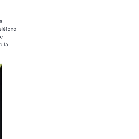
ía
eléfono
de
o la