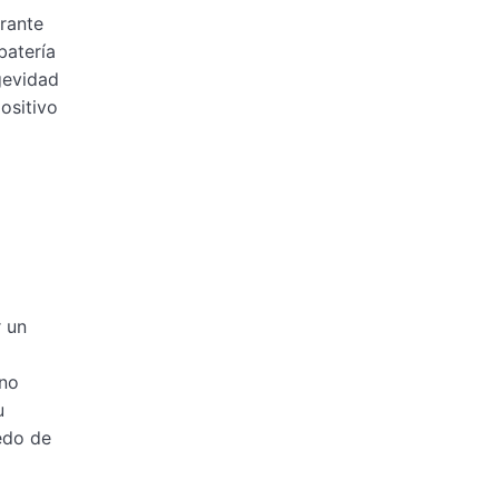
rante
batería
gevidad
ositivo
r un
 no
u
edo de