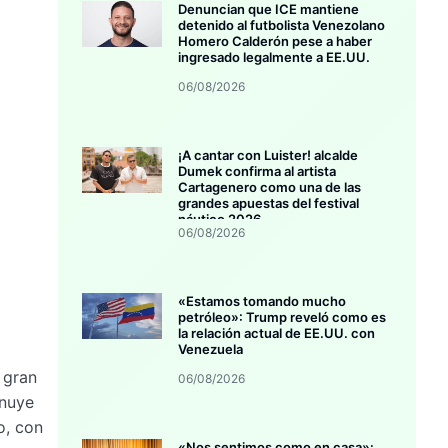
Denuncian que ICE mantiene
detenido al futbolista Venezolano
Homero Calderón pese a haber
ingresado legalmente a EE.UU.
06/08/2026
¡A cantar con Luister! alcalde
Dumek confirma al artista
Cartagenero como una de las
grandes apuestas del festival
náutico 2026
06/08/2026
«Estamos tomando mucho
petróleo»: Trump reveló como es
la relación actual de EE.UU. con
Venezuela
 gran
06/08/2026
inuye
o, con
«Nos sentimos como en casa»: