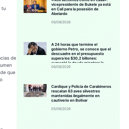
vicepresidente de Bukele ya está
 tu
en Cali para la posesión de
Abelardo
06/08/2026
A 24 horas que termine el
gobierno Petro, se conoce que el
descuadre en el presupuesto
ncias de
supera los $30,2 billones:
aumentó la deuda mientras la
nsumen
06/08/2026
inversión se estanca
 de que
so
Cardique y Policía de Carabineros
rescatan 63 aves silvestres
mantenidas ilegalmente en
cautiverio en Bolívar
05/08/2026