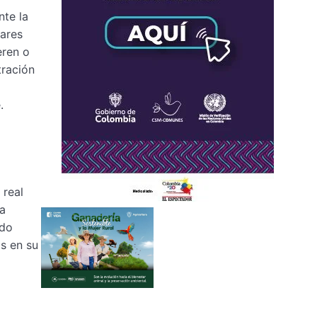
nte la
lares
eren o
tración
.
 real
 a
ndo
s en su