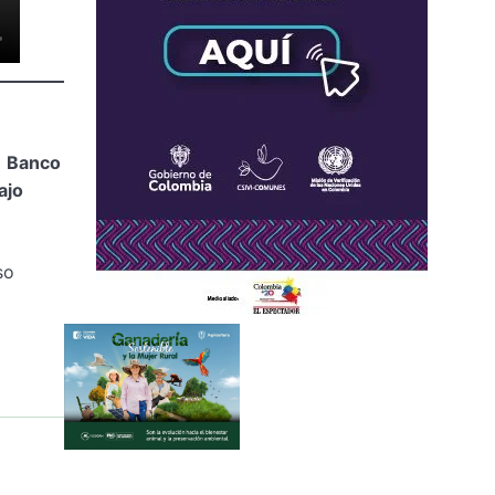
l
Banco
ajo
so