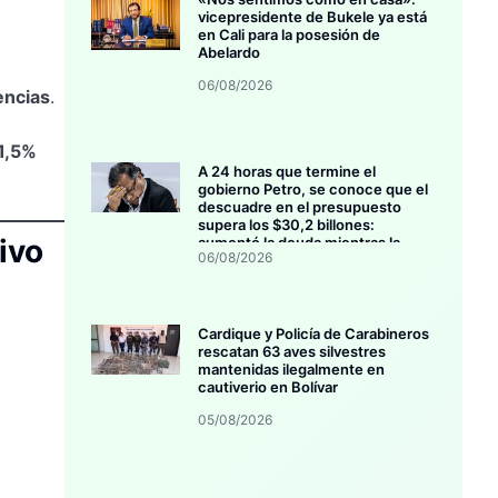
vicepresidente de Bukele ya está
en Cali para la posesión de
Abelardo
06/08/2026
encias
.
1,5%
A 24 horas que termine el
gobierno Petro, se conoce que el
descuadre en el presupuesto
supera los $30,2 billones:
ivo
aumentó la deuda mientras la
06/08/2026
inversión se estanca
Cardique y Policía de Carabineros
rescatan 63 aves silvestres
mantenidas ilegalmente en
cautiverio en Bolívar
05/08/2026