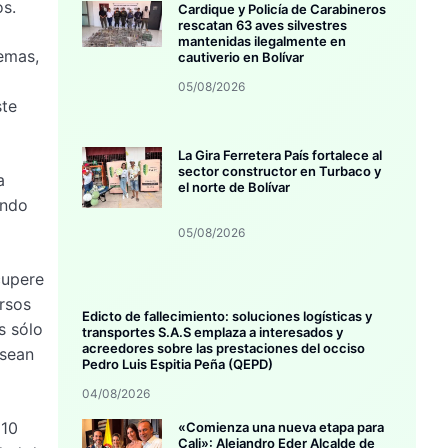
os.
Cardique y Policía de Carabineros
rescatan 63 aves silvestres
mantenidas ilegalmente en
temas,
cautiverio en Bolívar
05/08/2026
ste
La Gira Ferretera País fortalece al
sector constructor en Turbaco y
a
el norte de Bolívar
ando
05/08/2026
cupere
ursos
Edicto de fallecimiento: soluciones logísticas y
s sólo
transportes S.A.S emplaza a interesados y
acreedores sobre las prestaciones del occiso
 sean
Pedro Luis Espitia Peña (QEPD)
04/08/2026
 10
«Comienza una nueva etapa para
Cali»: Alejandro Eder Alcalde de