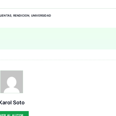
UENTAS
,
RENDICION
,
UNIVERSIDAD
Karol Soto
VER AL AUTOR