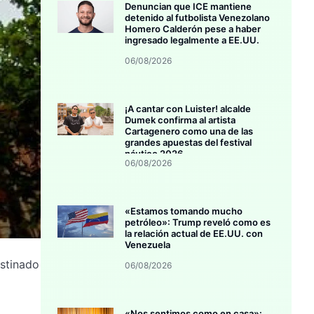
Denuncian que ICE mantiene
detenido al futbolista Venezolano
Homero Calderón pese a haber
ingresado legalmente a EE.UU.
06/08/2026
¡A cantar con Luister! alcalde
Dumek confirma al artista
Cartagenero como una de las
grandes apuestas del festival
náutico 2026
06/08/2026
«Estamos tomando mucho
petróleo»: Trump reveló como es
la relación actual de EE.UU. con
Venezuela
estinado
06/08/2026
«Nos sentimos como en casa»: