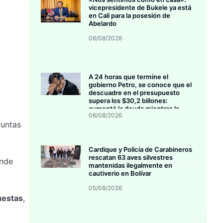
vicepresidente de Bukele ya está
en Cali para la posesión de
Abelardo
06/08/2026
A 24 horas que termine el
gobierno Petro, se conoce que el
descuadre en el presupuesto
supera los $30,2 billones:
aumentó la deuda mientras la
06/08/2026
inversión se estanca
guntas
Cardique y Policía de Carabineros
rescatan 63 aves silvestres
onde
mantenidas ilegalmente en
cautiverio en Bolívar
05/08/2026
uestas
,