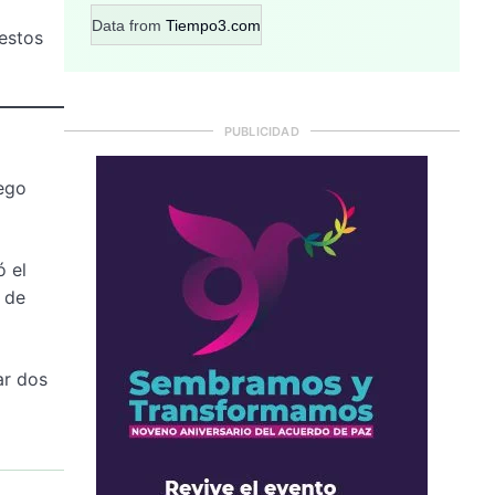
Data from
Tiempo3.com
uestos
PUBLICIDAD
uego
ó el
s de
ar dos