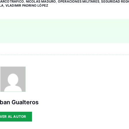
NARCOTRÁFICO
,
NICOLÁS MADURO
,
OPERACIONES MILITARES
,
SEGURIDAD REG
LA
,
VLADIMIR PADRINO LÓPEZ
ban Gualteros
VER AL AUTOR