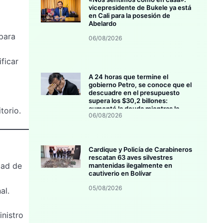
vicepresidente de Bukele ya está
en Cali para la posesión de
Abelardo
para
06/08/2026
ficar
A 24 horas que termine el
gobierno Petro, se conoce que el
descuadre en el presupuesto
supera los $30,2 billones:
aumentó la deuda mientras la
torio.
06/08/2026
inversión se estanca
Cardique y Policía de Carabineros
rescatan 63 aves silvestres
dad de
mantenidas ilegalmente en
cautiverio en Bolívar
05/08/2026
al.
inistro