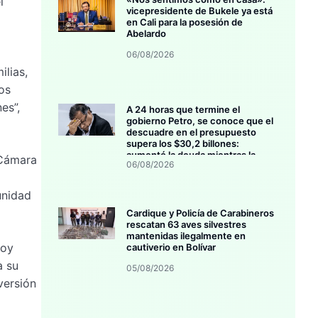
l
vicepresidente de Bukele ya está
en Cali para la posesión de
Abelardo
06/08/2026
ilias,
os
es”,
A 24 horas que termine el
gobierno Petro, se conoce que el
descuadre en el presupuesto
supera los $30,2 billones:
aumentó la deuda mientras la
 Cámara
06/08/2026
inversión se estanca
unidad
Cardique y Policía de Carabineros
rescatan 63 aves silvestres
mantenidas ilegalmente en
Hoy
cautiverio en Bolívar
a su
05/08/2026
versión