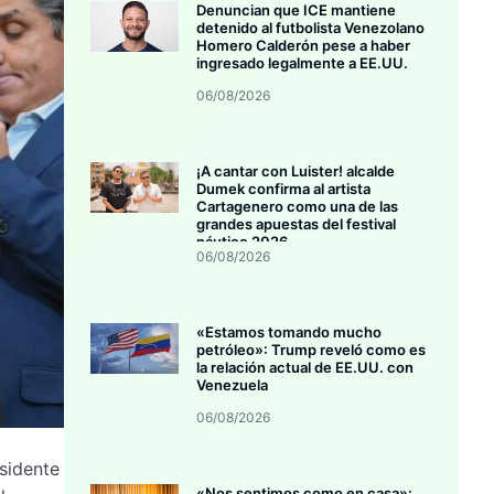
Denuncian que ICE mantiene
detenido al futbolista Venezolano
Homero Calderón pese a haber
ingresado legalmente a EE.UU.
06/08/2026
¡A cantar con Luister! alcalde
Dumek confirma al artista
Cartagenero como una de las
grandes apuestas del festival
náutico 2026
06/08/2026
«Estamos tomando mucho
petróleo»: Trump reveló como es
la relación actual de EE.UU. con
Venezuela
06/08/2026
sidente
«Nos sentimos como en casa»: