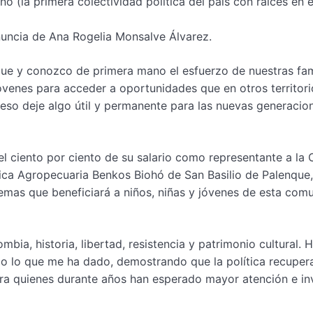
 (la primera colectividad política del país con raíces en e
nuncia de Ana Rogelia Monsalve Álvarez.
nque y conozco de primera mano el esfuerzo de nuestras fam
jóvenes para acceder a oportunidades que en otros territori
eso deje algo útil y permanente para las nuevas generacion
el ciento por ciento de su salario como representante a la
cnica Agropecuaria Benkos Biohó de San Basilio de Palenque,
emas que beneficiará a niños, niñas y jóvenes de esta com
ia, historia, libertad, resistencia y patrimonio cultural. 
do lo que me ha dado, demostrando que la política recuper
ra quienes durante años han esperado mayor atención e in