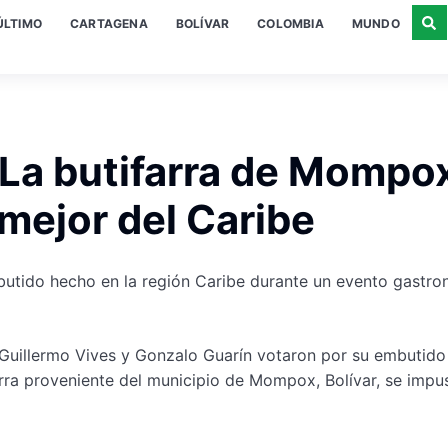
ÚLTIMO
CARTAGENA
BOLÍVAR
COLOMBIA
MUNDO
! La butifarra de Mompo
mejor del Caribe
butido hecho en la región Caribe durante un evento gastr
fs Guillermo Vives y Gonzalo Guarín votaron por su embutido
farra proveniente del municipio de Mompox, Bolívar, se impu