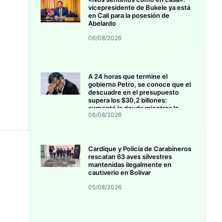
vicepresidente de Bukele ya está
en Cali para la posesión de
Abelardo
06/08/2026
A 24 horas que termine el
gobierno Petro, se conoce que el
descuadre en el presupuesto
supera los $30,2 billones:
aumentó la deuda mientras la
06/08/2026
inversión se estanca
Cardique y Policía de Carabineros
rescatan 63 aves silvestres
mantenidas ilegalmente en
cautiverio en Bolívar
05/08/2026