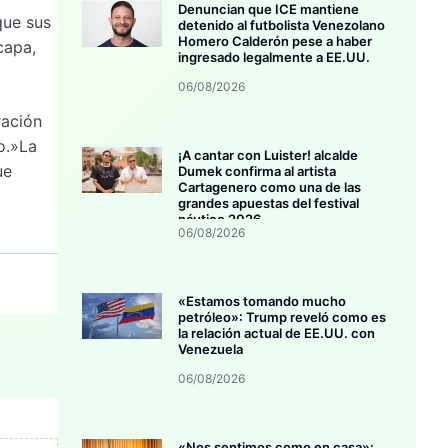
Denuncian que ICE mantiene
que sus
detenido al futbolista Venezolano
Homero Calderón pese a haber
capa,
ingresado legalmente a EE.UU.
06/08/2026
ración
o.»La
¡A cantar con Luister! alcalde
ue
Dumek confirma al artista
Cartagenero como una de las
grandes apuestas del festival
náutico 2026
06/08/2026
«Estamos tomando mucho
petróleo»: Trump reveló como es
la relación actual de EE.UU. con
Venezuela
06/08/2026
«Nos sentimos como en casa»: