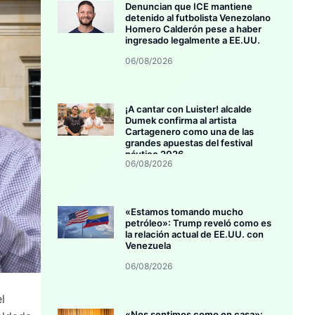
Denuncian que ICE mantiene
detenido al futbolista Venezolano
Homero Calderón pese a haber
ingresado legalmente a EE.UU.
06/08/2026
¡A cantar con Luister! alcalde
Dumek confirma al artista
Cartagenero como una de las
grandes apuestas del festival
náutico 2026
06/08/2026
«Estamos tomando mucho
petróleo»: Trump reveló como es
la relación actual de EE.UU. con
Venezuela
06/08/2026
l
«Nos sentimos como en casa»: