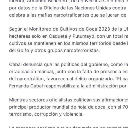
Interior, Armando Benedetti, de convertir a Colombia 
por datos de la Oficina de las Naciones Unidas contra
celebra a las mafias narcotraficantes que se lucran de 
Según el Monitoreo de Cultivos de Coca 2023 de la U
hectáreas solo en Caquetá y Putumayo, con un total na
cultivos se mantienen en los mismos territorios desde
del Golfo y otros grupos narcoterroristas.
Cabal denuncia que las políticas del gobierno, como la
erradicación manual, junto con la falta de presencia es
del narcotráfico, favorecen al delito organizado. “El n
Fernanda Cabal responsabiliza a la administración por
Mientras sectores oficialistas califican sus afirmacio
principal productor mundial de hoja de coca, con el 70
terrorismo, corrupción y violencia.
La senadora sostiene que su denuncia no es extremismo