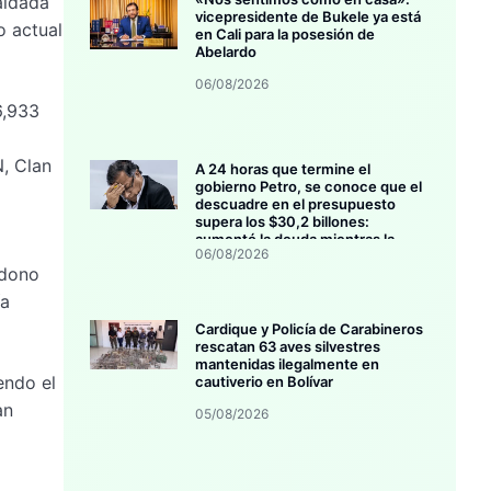
aldada
vicepresidente de Bukele ya está
o actual
en Cali para la posesión de
Abelardo
06/08/2026
6,933
N, Clan
A 24 horas que termine el
gobierno Petro, se conoce que el
descuadre en el presupuesto
supera los $30,2 billones:
aumentó la deuda mientras la
06/08/2026
inversión se estanca
ndono
ía
Cardique y Policía de Carabineros
rescatan 63 aves silvestres
mantenidas ilegalmente en
endo el
cautiverio en Bolívar
an
05/08/2026