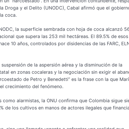
en un “narcoestado”. En una intervención contundente, resp
 la Droga y el Delito (UNODC), Cabal afirmó que el gobiern
la coca.
NODC, la superficie sembrada con hoja de coca alcanzó 5
cional que supera las 253 mil hectáreas. El 89.5% de esos
 hace 10 años, controlados por disidencias de las FARC, EL
 suspensión de la aspersión aérea y la disminución de la
tatal en zonas cocaleras y la negociación sin exigir el aba
arcoestado de Petro y Benedetti” es la frase con la que Mar
 el crecimiento del fenómeno.
nes como alarmistas, la ONU confirma que Colombia sigue si
% de los cultivos en manos de actores ilegales que financi
, sino una llamada urgente a enfrentar una realidad que