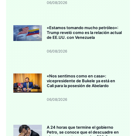
06/08/2026
«Estamos tomando mucho petróleo»:
Trump reveló como es la relación actual
de EE.UU. con Venezuela
06/08/2026
«Nos sentimos como en casa»:
vicepresidente de Bukele ya está en
Cali para la posesión de Abelardo
06/08/2026
A 24 horas que termine el gobierno
Petro, se conoce que el descuadre en