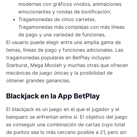
modernas con gráficos vívidos, animaciones
emocionantes y rondas de bonificación;
Tragamonedas de cinco carretes.
Tragamonedas más complejas con más líneas
de pago y una variedad de funciones.
El usuario puede elegir entre una amplia gama de
temas, líneas de pago y funciones adicionales. Las
tragamonedas populares en BetPlay incluyen
Starburst, Mega Moolah y muchas otras que ofrecen
mecánicas de juego únicas y la posibilidad de
obtener grandes ganancias.
Blackjack en la App BetPlay
El blackjack es un juego en el que el jugador y el
banquero se enfrentan entre sí. El objetivo del juego
es conseguir una combinación de cartas cuyo total
de puntos sea lo más cercano posible a 21, pero sin