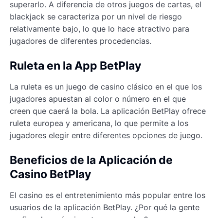
superarlo. A diferencia de otros juegos de cartas, el
blackjack se caracteriza por un nivel de riesgo
relativamente bajo, lo que lo hace atractivo para
jugadores de diferentes procedencias.
Ruleta en la App BetPlay
La ruleta es un juego de casino clásico en el que los
jugadores apuestan al color o número en el que
creen que caerá la bola. La aplicación BetPlay ofrece
ruleta europea y americana, lo que permite a los
jugadores elegir entre diferentes opciones de juego.
Beneficios de la Aplicación de
Casino BetPlay
El casino es el entretenimiento más popular entre los
usuarios de la aplicación BetPlay. ¿Por qué la gente