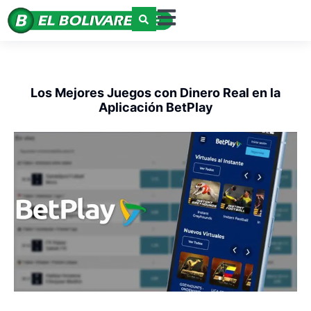
Los Mejores Juegos con Dinero Real en la
Aplicación BetPlay