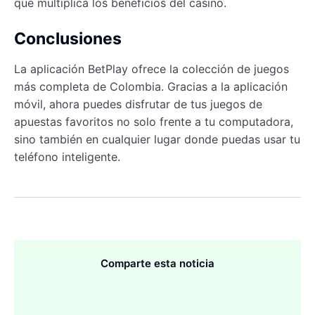
que multiplica los beneficios del casino.
Conclusiones
La aplicación BetPlay ofrece la colección de juegos
más completa de Colombia. Gracias a la aplicación
móvil, ahora puedes disfrutar de tus juegos de
apuestas favoritos no solo frente a tu computadora,
sino también en cualquier lugar donde puedas usar tu
teléfono inteligente.
Comparte esta noticia