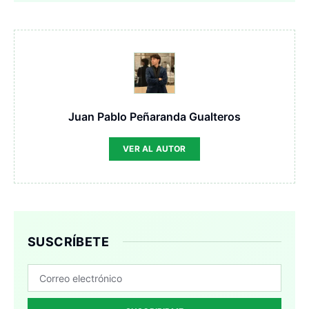
Juan Pablo Peñaranda Gualteros
VER AL AUTOR
SUSCRÍBETE