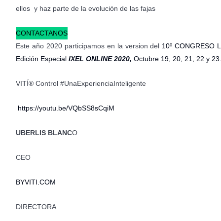
ellos y haz parte de la evolución de las fajas
CONTACTANOS
Este año 2020 participamos en la version del
10º CONGRESO 
Edición Especial
IXEL ONLINE 2020,
Octubre 19, 20, 21, 22 y 23
VITÍ® Control #UnaExperienciaInteligente
https://youtu.be/VQbSS8sCqiM
UBERLIS BLANC
O
CEO
BYVITI.COM
DIRECTORA