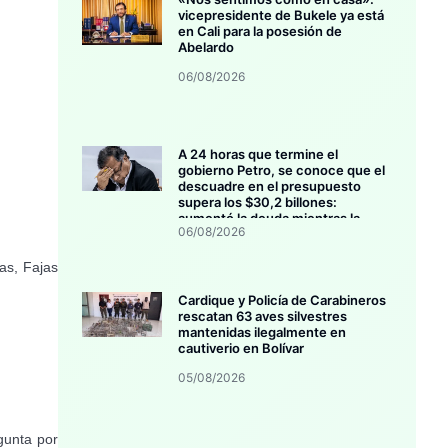
vicepresidente de Bukele ya está
en Cali para la posesión de
Abelardo
06/08/2026
A 24 horas que termine el
gobierno Petro, se conoce que el
descuadre en el presupuesto
supera los $30,2 billones:
aumentó la deuda mientras la
06/08/2026
inversión se estanca
as, Fajas
Cardique y Policía de Carabineros
rescatan 63 aves silvestres
mantenidas ilegalmente en
cautiverio en Bolívar
05/08/2026
gunta por