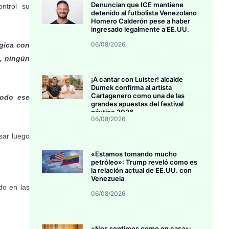
Denuncian que ICE mantiene
ontrol su
detenido al futbolista Venezolano
Homero Calderón pese a haber
ingresado legalmente a EE.UU.
06/08/2026
ógica con
s, ningún
¡A cantar con Luister! alcalde
Dumek confirma al artista
Cartagenero como una de las
todo ese
grandes apuestas del festival
náutico 2026
06/08/2026
sar luego
«Estamos tomando mucho
petróleo»: Trump reveló como es
la relación actual de EE.UU. con
Venezuela
o en las
06/08/2026
«Nos sentimos como en casa»: