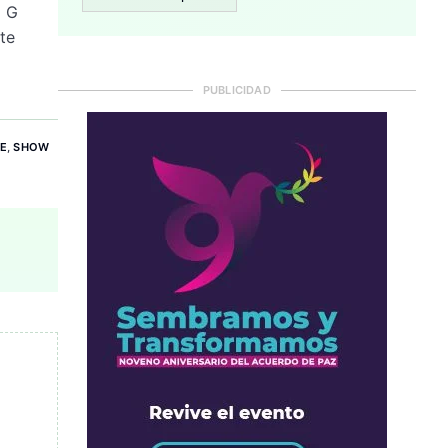
l G
te
PUBLICIDAD
E
,
SHOW