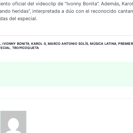
to oficial del videoclip de “Ivonny Bonita”. Además, Karo
ndo heridas”, interpretada a dúo con el reconocido cantan
das del especial.
L
,
IVONNY BONITA
,
KAROL G
,
MARCO ANTONIO SOLÍS
,
MÚSICA LATINA
,
PREMIER
PECIAL
,
TROPICOQUETA