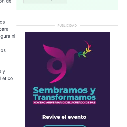
ión de
sos
PUBLICIDAD
para
gura ni
tos
s y
l ético