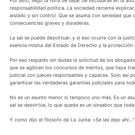
Por esto, llegó la hora de dejar de excusarse en la aut
responsabilidad política. La sociedad reclama explicac
aislado y sin control. Que se asuma con seriedad que d
consecuencias graves y duraderas.
La sal se puede desvirtuar, y si eso ocurre con la justic
esencia misma del Estado de Derecho y la protección 
Por eso respaldo sin dudas la solicitud de los abogados
que se agilicen los concursos de méritos, que haya tra
judicial con jueces responsables y capaces. Solo así pod
garantizar las verdaderas garantías judiciales para tod
No es un asunto menor ni tampoco uno más. Es un asunt
sal se desvirtúe, lo que queda es un sinsabor que toda
Y como dijo el filósofo de La Junta:
«Se las dejo ahí…”