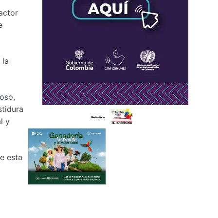
actor
e
 la
roso,
stidura
l y
e esta