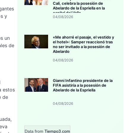
Cali, celebra la posesión de
igantes
Abelardo de la Espriella en la
capital del Valle
s y
04/08/2026
«Me ahorré el pasaje, el vestido y
es un
el hotel»: Samper reaccionó tras
ales de
no ser invitado a la posesión de
Abelardo
04/08/2026
Gianni Infantino presidente de la
l
FIFA asistiría a la posesión de
a estos
Abelardo de la Espriella
e de
04/08/2026
uada,
leva
Data from
Tiempo3.com