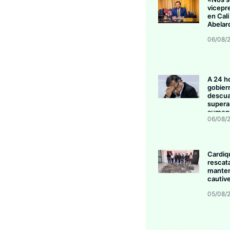
vicepr
en Cali
Abelar
06/08/
A 24 h
gobier
descua
supera 
aument
06/08/
invers
Cardiq
rescat
manten
cautive
05/08/