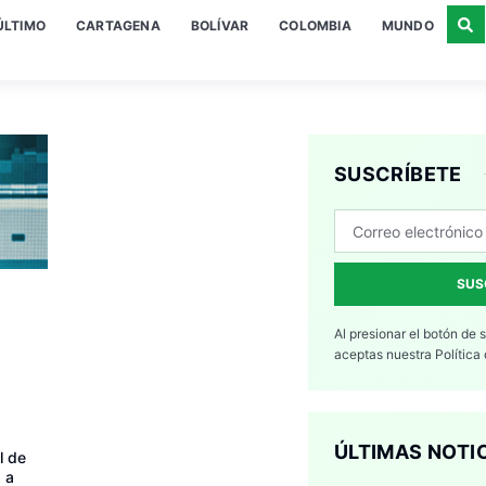
ÚLTIMO
CARTAGENA
BOLÍVAR
COLOMBIA
MUNDO
SUSCRÍBETE
SUS
Al presionar el botón de 
aceptas nuestra
Política
ÚLTIMAS NOTI
l de
 a