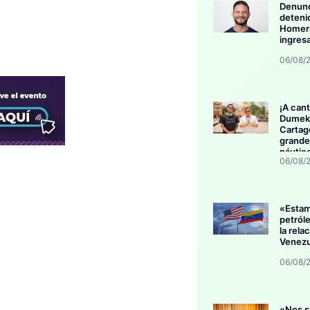
Denunc
deteni
Homero
ingres
06/08/
¡A cant
Dumek 
Cartag
grande
náutic
06/08/
«Esta
petról
la rela
Venezu
06/08/
«Nos s