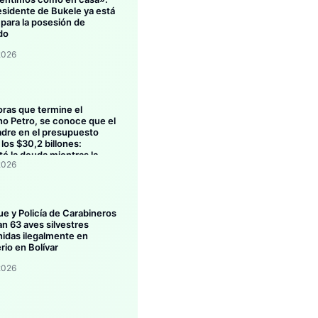
esidente de Bukele ya está
 para la posesión de
do
2026
oras que termine el
no Petro, se conoce que el
dre en el presupuesto
los $30,2 billones:
ó la deuda mientras la
2026
ión se estanca
ue y Policía de Carabineros
an 63 aves silvestres
idas ilegalmente en
rio en Bolívar
2026