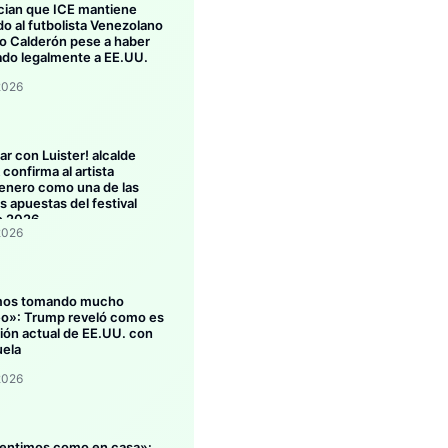
ian que ICE mantiene
do al futbolista Venezolano
 Calderón pese a haber
ado legalmente a EE.UU.
2026
ar con Luister! alcalde
confirma al artista
enero como una de las
s apuestas del festival
o 2026
2026
mos tomando mucho
eo»: Trump reveló como es
ción actual de EE.UU. con
ela
2026
entimos como en casa»: