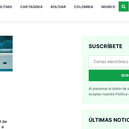
ÚLTIMO
CARTAGENA
BOLÍVAR
COLOMBIA
MUNDO
SUSCRÍBETE
SUS
Al presionar el botón de 
aceptas nuestra
Política
ÚLTIMAS NOTI
l de
 a