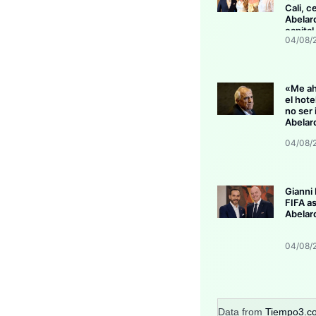
Cali, c
Abelard
capital
04/08/
«Me aho
el hot
no ser 
Abelar
04/08/
Gianni 
FIFA as
Abelard
04/08/
Data from
Tiempo3.c