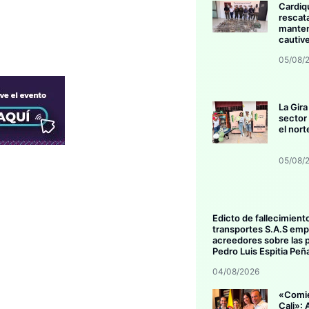
Cardiq
rescat
manten
cautive
05/08/
La Gira
sector
el nort
05/08/
Edicto de fallecimiento
transportes S.A.S empl
acreedores sobre las 
Pedro Luis Espitia Peñ
04/08/2026
«Comie
Cali»: 