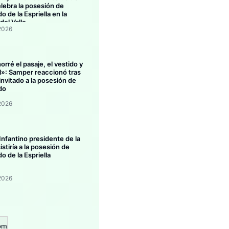
elebra la posesión de
o de la Espriella en la
 del Valle
2026
rré el pasaje, el vestido y
el»: Samper reaccionó tras
invitado a la posesión de
do
2026
Infantino presidente de la
istiría a la posesión de
o de la Espriella
2026
om