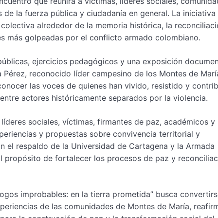
encuentro que reunirá a víctimas, líderes sociales, comunid
de la fuerza pública y ciudadanía en general. La iniciativa
olectiva alrededor de la memoria histórica, la reconciliaci
es más golpeadas por el conflicto armado colombiano.
públicas, ejercicios pedagógicos y una exposición documen
a Pérez, reconocido líder campesino de los Montes de Marí
nocer las voces de quienes han vivido, resistido y contri
 entre actores históricamente separados por la violencia.
 líderes sociales, víctimas, firmantes de paz, académicos y
periencias y propuestas sobre convivencia territorial y
con el respaldo de la Universidad de Cartagena y la Armada
propósito de fortalecer los procesos de paz y reconciliac
os improbables: en la tierra prometida” busca convertirs
 experiencias de las comunidades de Montes de María, reafi