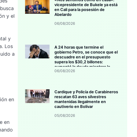
ades
vicepresidente de Bukele ya está
 busca
en Cali para la posesión de
Abelardo
ón y el
06/08/2026
tal y
a. Los
A 24 horas que termine el
gobierno Petro, se conoce que el
buido a
descuadre en el presupuesto
supera los $30,2 billones:
aumentó la deuda mientras la
06/08/2026
inversión se estanca
Cardique y Policía de Carabineros
rescatan 63 aves silvestres
ión en
mantenidas ilegalmente en
cautiverio en Bolívar
05/08/2026
e en
rmando