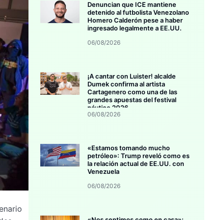
Denuncian que ICE mantiene
detenido al futbolista Venezolano
Homero Calderón pese a haber
ingresado legalmente a EE.UU.
06/08/2026
¡A cantar con Luister! alcalde
Dumek confirma al artista
Cartagenero como una de las
grandes apuestas del festival
náutico 2026
06/08/2026
«Estamos tomando mucho
petróleo»: Trump reveló como es
la relación actual de EE.UU. con
Venezuela
06/08/2026
enario
«Nos sentimos como en casa»: