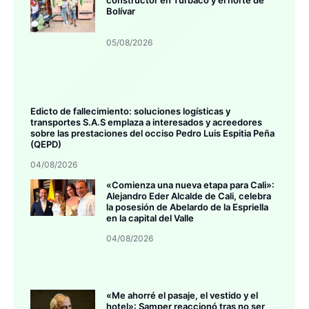
constructor en Turbaco y el norte de
Bolívar
05/08/2026
Edicto de fallecimiento: soluciones logísticas y
transportes S.A.S emplaza a interesados y acreedores
sobre las prestaciones del occiso Pedro Luis Espitia Peña
(QEPD)
04/08/2026
«Comienza una nueva etapa para Cali»:
Alejandro Eder Alcalde de Cali, celebra
la posesión de Abelardo de la Espriella
en la capital del Valle
04/08/2026
«Me ahorré el pasaje, el vestido y el
hotel»: Samper reaccionó tras no ser