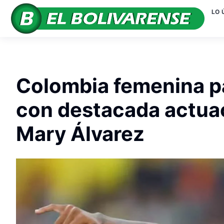
LO 
Colombia femenina pa
con destacada actuac
Mary Álvarez