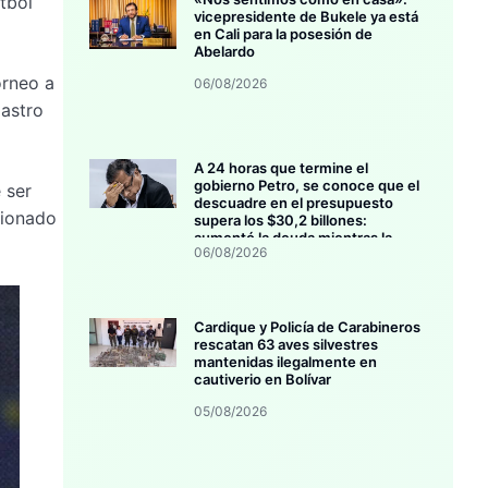
tbol
vicepresidente de Bukele ya está
en Cali para la posesión de
Abelardo
orneo a
06/08/2026
 astro
A 24 horas que termine el
gobierno Petro, se conoce que el
 ser
descuadre en el presupuesto
cionado
supera los $30,2 billones:
aumentó la deuda mientras la
06/08/2026
inversión se estanca
Cardique y Policía de Carabineros
rescatan 63 aves silvestres
mantenidas ilegalmente en
cautiverio en Bolívar
05/08/2026