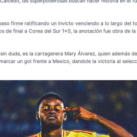
Caicedo, las súperpoderosas buscan hacer historia en el fú
aso firme ratificando un invicto venciendo a lo largo del t
s de final a Corea del Sur 1×0, la anotación fue obra de la
sin duda, es la cartagenera Mary Álvarez, quien además de
 marcar un gol frente a Mexico, dandole la victoria al selec