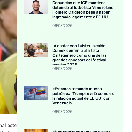
Denuncian que ICE mantiene
detenido al futbolista Venezolano
Homero Calderón pese a haber
ingresado legalmente a EE.UU.
06/08/2026
¡A cantar con Luister! alcalde
Dumek confirma al artista
Cartagenero como una de las
grandes apuestas del festival
náutico 2026
06/08/2026
«Estamos tomando mucho
petróleo»: Trump reveló como es
la relación actual de EE.UU. con
Venezuela
06/08/2026
nal este
«Nos sentimos como en casa»: