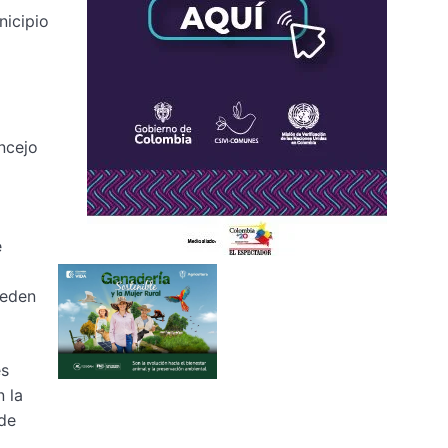
nicipio
oncejo
e
ueden
es
n la
de