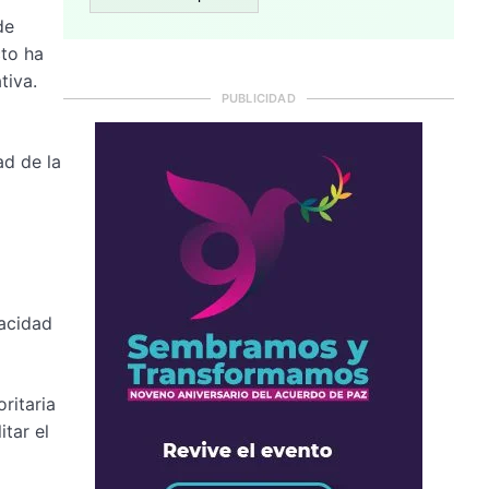
de
cto ha
tiva.
PUBLICIDAD
ad de la
pacidad
ritaria
itar el