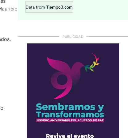
ass
Data from
Tiempo3.com
Mauricio
PUBLICIDAD
ados.
eb