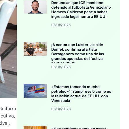
Denuncian que ICE mantiene
detenido al futbolista Venezolano
Homero Calderón pese a haber
ingresado legalmente a EE.UU.
06/08/2026
¡A cantar con Luister! alcalde
Dumek confirma al artista
Cartagenero como una de las
grandes apuestas del festival
náutico 2026
06/08/2026
«Estamos tomando mucho
petróleo»: Trump reveló como es
la relación actual de EE.UU. con
Venezuela
Guitarra
06/08/2026
cutiva,
ival,
«Nos sentimos como en casa»: