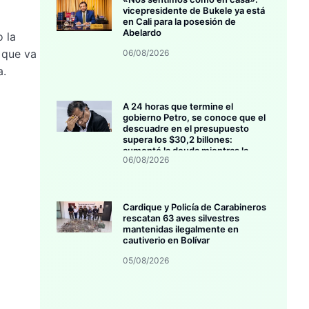
vicepresidente de Bukele ya está
en Cali para la posesión de
Abelardo
o la
 que va
06/08/2026
a.
A 24 horas que termine el
gobierno Petro, se conoce que el
descuadre en el presupuesto
supera los $30,2 billones:
aumentó la deuda mientras la
06/08/2026
inversión se estanca
Cardique y Policía de Carabineros
rescatan 63 aves silvestres
mantenidas ilegalmente en
cautiverio en Bolívar
05/08/2026