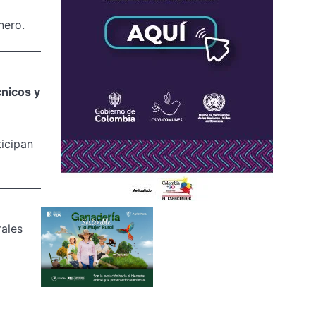
nero.
nicos y
ticipan
ales