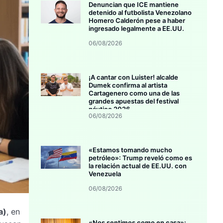
Denuncian que ICE mantiene
detenido al futbolista Venezolano
Homero Calderón pese a haber
ingresado legalmente a EE.UU.
06/08/2026
¡A cantar con Luister! alcalde
Dumek confirma al artista
Cartagenero como una de las
grandes apuestas del festival
náutico 2026
06/08/2026
«Estamos tomando mucho
petróleo»: Trump reveló como es
la relación actual de EE.UU. con
Venezuela
06/08/2026
a)
, en
«Nos sentimos como en casa»: