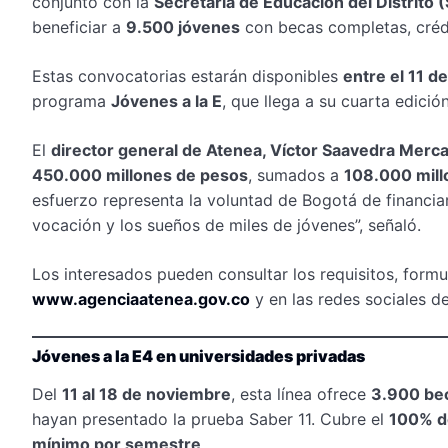
conjunto con la
Secretaría de Educación del Distrito 
beneficiar a
9.500 jóvenes
con becas completas, créd
Estas convocatorias estarán disponibles
entre el 11 d
programa
Jóvenes a la E
, que llega a su cuarta edició
El
director general de Atenea, Víctor Saavedra Merc
450.000 millones de pesos
, sumados a
108.000 mill
esfuerzo representa la voluntad de Bogotá de financiar 
vocación y los sueños de miles de jóvenes”, señaló.
Los interesados pueden consultar los requisitos, formu
www.agenciaatenea.gov.co
y en las redes sociales de
Jóvenes a la E4 en universidades privadas
Del
11 al 18 de noviembre
, esta línea ofrece
3.900 be
hayan presentado la prueba Saber 11. Cubre el
100% de
mínimo por semestre
.