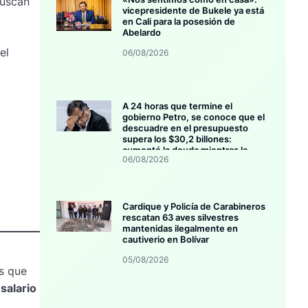
buscan
vicepresidente de Bukele ya está
en Cali para la posesión de
Abelardo
el
06/08/2026
A 24 horas que termine el
gobierno Petro, se conoce que el
descuadre en el presupuesto
supera los $30,2 billones:
aumentó la deuda mientras la
06/08/2026
inversión se estanca
Cardique y Policía de Carabineros
rescatan 63 aves silvestres
mantenidas ilegalmente en
cautiverio en Bolívar
05/08/2026
s que
salario